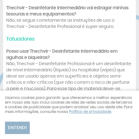
Thechvir -
Desinfetante Intermediário
v
ai estragar minhas
tesouras e meus equipamentos?
Não, se seguir corretamente as instruções de uso o
Thechvir - Desinfetante Profissional é super seguro.
Tatuadores
Posso usar
Thechvir -
Desinfetante Intermediário
em
agulhas e biqueiras?
Não, Thechvir - Desinfetante Profissional é um desinfetante
de nível intermediário (líquido) ou hospitalar (wipes) que
deve ser usado apenas em superfícies e objetos semi-
críticos e não-críticos (que não correm o risco de perfurar
a pele e mucosas). Para esse tipo de material deve-se
continuar usando autoclave ou descartáveis.
Usamos cookies para garantir que oferecemos a melhor experiência
em nosso site. Isso inclui cookies de sites de redes sociais de terceiros
e cookies de publicidade que podem analisar seu uso deste site. Para
Thechvir -
Desinfetante Intermediário
v
ai estragar minha
mais informações, consulte nossa
Política de privacidade
.
máquina de tatuar?
Não, Thechvir - Desinfetante Profissional pode ser usado
em diversos tipos de materiais. Seguindo corretamente as
ENTENDI
instruções de uso, sua máquina terá uma vida longa e
estará sempre devidamente desinfetada.