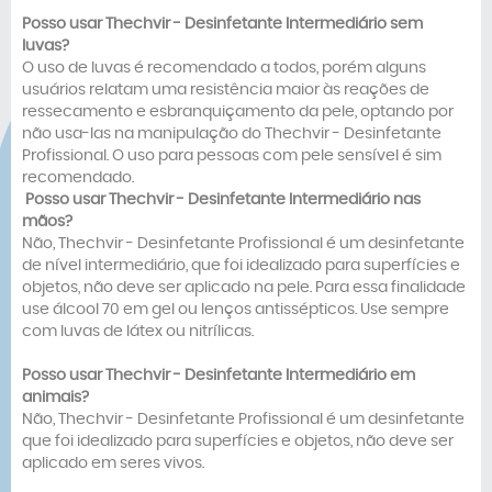
Posso usar
Thechvir -
Desinfetante Intermediário
sem
luvas?
O uso de luvas é recomendado a todos, porém alguns
usuários relatam uma resistência maior às reações de
ressecamento e esbranquiçamento da pele, optando por
não usa-las na manipulação do Thechvir - Desinfetante
Profissional. O uso para pessoas com pele sensível é sim
recomendado.
Posso usar
Thechvir -
Desinfetante Intermediário
nas
mãos?
Não, Thechvir - Desinfetante Profissional é um desinfetante
de nível intermediário, que foi idealizado para superfícies e
objetos, não deve ser aplicado na pele. Para essa finalidade
use álcool 70 em gel ou lenços antissépticos. Use sempre
com luvas de látex ou nitrílicas.
Posso usar
Thechvir -
Desinfetante Intermediário
em
animais?
Não, Thechvir - Desinfetante Profissional é um desinfetante
que foi idealizado para superfícies e objetos, não deve ser
aplicado em seres vivos.