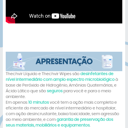
Thechvir Líquido e Thechvir Wipes são
desinfetantes de
nível intermediário com amplo espectro microbiológico
à
base de Peróxido de Hidrogênio, Amônias Quaternárias, e
Ácido Lático
que são
seguros
para você e para o meio
ambiente.
Em apenas
10 minutos
você tem a ação mais completa e
eficiente do mercado de nível intermediário e hospitalar,
com ação desincrustante, baixa toxicidade, sem agressão
ao meio ambiente, e com
garantia de preservação dos
seus materiais, mobiliários e equipamentos
.