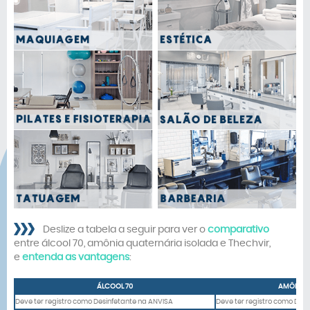
Deslize a tabela a seguir para ver o
comparativo
entre álcool 70, amônia quaternária isolada e Thechvir,
e
entenda as vantagens
:
v
ÁLCOOL 70
AMÔNIA 
Deve ter registro como Desinfetante na ANVISA
Deve ter registro como Des