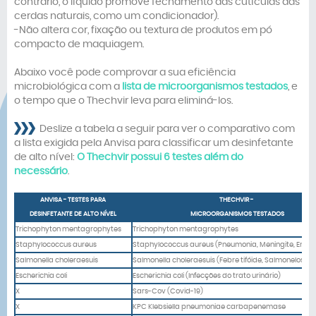
contrário, o líquido promove fechamento das cutículas das
cerdas naturais, como um condicionador).
-Não altera cor, fixação ou textura de produtos em pó
compacto de maquiagem.
Abaixo você pode comprovar a sua eficiência
microbiológica com a
lista de microorganismos testados
, e
o tempo que o Thechvir leva para eliminá-los.
Deslize a tabela a seguir para ver o comparativo com
a lista exigida pela Anvisa para classificar um desinfetante
de alto nível:
O Thechvir possui 6 testes além do
necessário
.
ANVISA - TESTES PARA
THECHVIR -
DESINFETANTE DE ALTO NÍVEL
MICROORGANISMOS TESTADOS
Trichophyton mentagrophytes
Trichophyton mentagrophytes
Staphylococcus aureus
Staphylococcus aureus (Pneumonia, Meningite, Endoc
Salmonella choleraesuis
Salmonella choleraesuis (Febre tifóide, Salmonelose)
Escherichia coli
Escherichia coli (Infecções do trato urinário)
X
Sars-Cov (Covid-19)
X
KPC Klebsiella pneumoniae carbapenemase