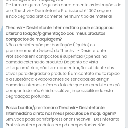
De forma alguma. Seguindo corretamente as instruções de
uso, Thechvir - Desinfetante Profissional é 100% seguro
e não degrada praticamente nenhum tipo de material.
Thechvir -
Desinfetante Intermediário
p
ode estragar ou
alterar a fixação/pigmentação dos meus produtos
compactos de maquiagem?
Não, a desinfecção por borrifação (líquido) ou
pressionamento (wipes) do Thechvir - Desinfetante
Profissional em compactos é superficial (apenas na
camada externa do produto). Do ponto de vista
estequiométrico, não tem concentração suficiente dos
ativos para degradar o produto. É um contato muito rápido,
e a substância evapora antes de ser capaz de atingir
camadas internas, além do fato de que um produto em pó
compactado não é hidrossolúvel, impossibilitando esta
degradação profunda.
Posso borrifar/pressionar o
Thechvir -
Desinfetante
Intermediário
direto nos meus produtos de maquiagem?
Sim, você pode borrifar/pressionar Thechvir - Desinfetante
Profissional em produtos em pó compactados. Não