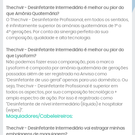
Thechvir -
Desinfetante Intermediário
é melhor ou pior do
que Amônia Quaternária?
O Thechvir - Desinfetante Profissional, em todos os sentidos,
é infinitamente superior às amônias quaternárias de 1ª a
4ª gerações. Por conta da sinergia perfeita da sua
composição, qualidade e alta tecnologia.
Thechvir -
Desinfetante Intermediário
é melhor ou pior do
que Lysoform?
Não podemos fazer essa comparação, pois a marca
Lysoform é composta por amônia quaternária de gerações
passadas além de ser registrada na Anvisa como
“Desinfetante de uso geral” apenas para uso doméstico. Ou
seja, Thechvir - Desinfetante Profissional é superior em
todos os aspectos, por sua composição tecnológica +
amplo espectro de ação. Por isso é registrado como
“Desinfetante de nível intermediário (líquido) e hospitalar
(wipes)”.
Maquiadores/Cabeleireiros:
Thechvir -
Desinfetante Intermediário
vai estragar minhas
embalagens de maquiagem?