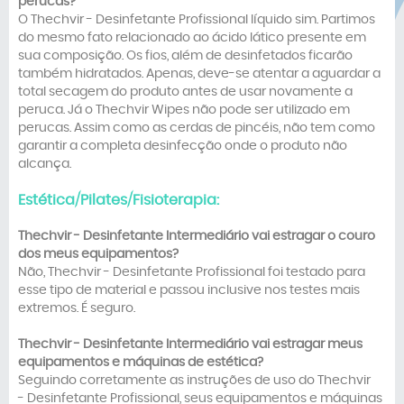
perucas?
O Thechvir - Desinfetante Profissional líquido sim. Partimos
do mesmo fato relacionado ao ácido lático presente em
sua composição. Os fios, além de desinfetados ficarão
também hidratados. Apenas, deve-se atentar a aguardar a
total secagem do produto antes de usar novamente a
peruca. Já o Thechvir Wipes não pode ser utilizado em
perucas. Assim como as cerdas de pincéis, não tem como
garantir a completa desinfecção onde o produto não
alcança.
Estética/Pilates/Fisioterapia:
Thechvir -
Desinfetante Intermediário
v
ai estragar o couro
dos meus equipamentos?
Não, Thechvir - Desinfetante Profissional foi testado para
esse tipo de material e passou inclusive nos testes mais
extremos. É seguro.
Thechvir -
Desinfetante Intermediário
v
ai estragar meus
equipamentos e máquinas de estética?
Seguindo corretamente as instruções de uso do Thechvir
- Desinfetante Profissional, seus equipamentos e máquinas