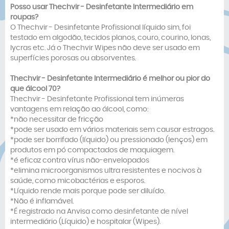
Posso usar
Thechvir -
Desinfetante Intermediário
em
roupas?
O Thechvir - Desinfetante Profissional líquido sim, foi
testado em algodão, tecidos planos, couro, courino, lonas,
lycras etc. Já o Thechvir Wipes não deve ser usado em
superfícies porosas ou absorventes.
Thechvir -
Desinfetante Intermediário
é melhor ou pior do
que álcool 70?
Thechvir - Desinfetante Profissional tem inúmeras
vantagens em relação ao álcool, como:
*não necessitar de fricção
*pode ser usado em vários materiais sem causar estragos.
*pode ser borrifado (líquido) ou pressionado (lenços) em
produtos em pó compactados de maquiagem.
*é eficaz contra vírus não-envelopados
*elimina microorganismos ultra resistentes e nocivos à
saúde, como micobactérias e esporos.
*Líquido rende mais porque pode ser diluído.
*Não é inflamável.
*É registrado na Anvisa como desinfetante de nível
intermediário (Líquido) e hospitalar (Wipes).