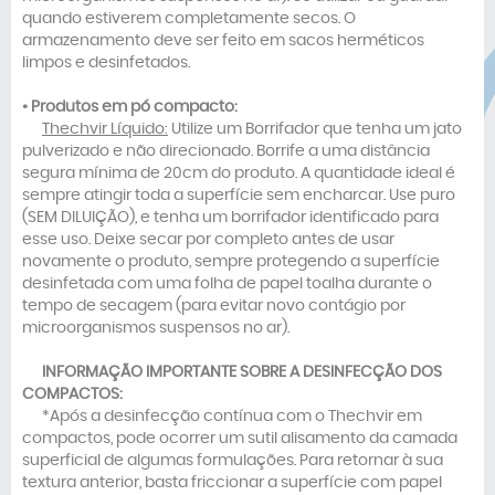
quando estiverem completamente secos. O
armazenamento deve ser feito em sacos herméticos
limpos e desinfetados.
• Produtos em pó compacto:
Thechvir Líquido:
Utilize um Borrifador que tenha um jato
pulverizado e não direcionado. Borrife a uma distância
segura mínima de 20cm do produto. A quantidade ideal é
sempre atingir toda a superfície sem encharcar. Use puro
(SEM DILUIÇÃO), e tenha um borrifador identificado para
esse uso. Deixe secar por completo antes de usar
novamente o produto, sempre protegendo a superfície
desinfetada com uma folha de papel toalha durante o
tempo de secagem (para evitar novo contágio por
microorganismos suspensos no ar).
INFORMAÇÃO IMPORTANTE SOBRE A DESINFECÇÃO DOS
COMPACTOS:
*Após a desinfecção contínua com o Thechvir em
compactos, pode ocorrer um sutil alisamento da camada
superficial de algumas formulações. Para retornar à sua
textura anterior, basta friccionar a superfície com papel