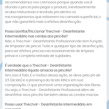
recomendamos nos cremosos porque quando você
afunda o pincel para pegar o produto, inevitavelmente
acaba misturando e levando pra dentro os
microorganismos que estiverem na camada superficial, o
que não garantirá mais a efetiva desinfecção.
Posso borrifar/friccionar
Thechvir -
Desinfetante
Intermediário
nas cerdas dos pincéis?
Não, o Thechvir - Desinfetante Profissional não tem função
de limpador de pincel. Todo e qualquer tipo de desinfecção,
para ser efetiva, precisa necessariamente de limpeza
prévia e completa retirada de sujidades.
É verdade que o
Thechvir -
Desinfetante
Intermediário
líquido amacia os pincéis?
Sim, isso é fato. E o motivo dessa ação, se deve pelo pH de
3,5 (ácido) e a presença do ácido lático em sua
composição. O que promove uma organização das fibras.
Ou seja, o Thechvir - Desinfetante Profissional além de
desinfetar seus pincéis também deixa as cerdas macias.
Posso usar
Thechvir -
Desinfetante Intermediário
em