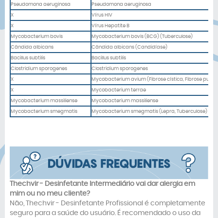
Pseudomona aeruginosa
Pseudomona aeruginosa
X
Vírus HIV
X
Vírus Hepatite B
Mycobacterium bovis
Mycobacterium bovis (BCG) (Tuberculose)
Cândida albicans
Cândida albicans (Candidíase)
Bacillus subtilis
Bacillus subtilis
Clostridium sporogenes
Clostridium sporogenes
X
Mycobacterium avium (Fibrose cística, Fibrose pulm
X
Mycobacterium terrae
Mycobacterium massiliense
Mycobacterium massiliense
Mycobacterium smegmatis
Mycobacterium smegmatis (Lepra, Tuberculose)
Thechvir -
Desinfetante Intermediário
vai dar alergia em
mim ou no meu cliente?
Não, Thechvir - Desinfetante Profissional é completamente
seguro para a saúde do usuário. É recomendado o uso da