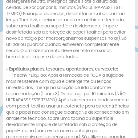
detergente neutro, imergir os pincéis até a altura das
cerdas. Deixar agir por 10 minutos (NÃO ULTRAPASSE ESTE
TEMPO). Enxaguar as cerdas, desinfetar os cabos com um
lenço Thechvir, e deixar secando em ambiente fechado,
sobre uma toalha ou superfície devidamente limpa e
desinfetada, sob a proteção de papel-toalha (para evitar
novo contágio por microorganismos suspensos no ar). Só
utilizar ou guardar quando estiverem completamente
secos. O armazenamento deve ser feito em sacos
herméticos limpos e desinfetados.
• Espátulas, placas, tesouras, apontadores, curvex,etc:
Thechvir Líquido:
Após a remoção de TODA a sujidade
mais resistente com água e detergente ou lenços
umedecidos, imergir na solução diluída conforme
recomendação (1 para 3). Deixar agir por 10 minutos (NÃO
ULTRAPASSE ESTE TEMPO). Após isso, secar cuidadosamente
com papel-toalha, usar um cotonete para as reentrâncias
que o papel não consegue alcançar, e deixar secando em
ambiente fechado, sobre uma toalha ou superfície
devidamente limpa e desinfetada, sob a proteção de
papel-toalha (para evitar novo contágio por
microorganismos suspensos no ar). Só utilizar ou guardar