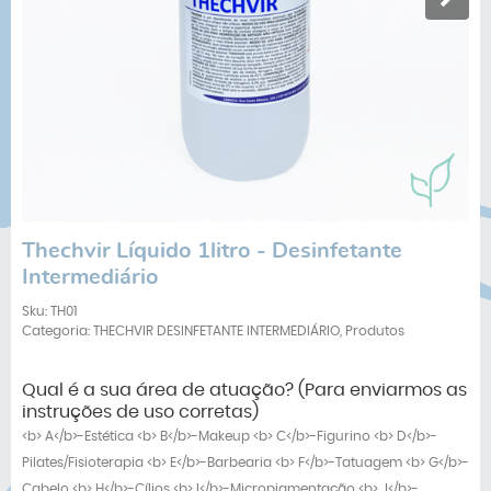
Thechvir Líquido 1litro - Desinfetante
Intermediário
Sku:
TH01
Categoria:
THECHVIR DESINFETANTE INTERMEDIÁRIO
,
Produtos
Qual é a sua área de atuação? (Para enviarmos as
instruções de uso corretas)
<b> A</b>-Estética <b> B</b>-Makeup <b> C</b>-Figurino <b> D</b>-
Pilates/Fisioterapia <b> E</b>-Barbearia <b> F</b>-Tatuagem <b> G</b>-
Cabelo <b> H</b>-Cílios <b> I</b>-Micropigmentação <b> J</b>-