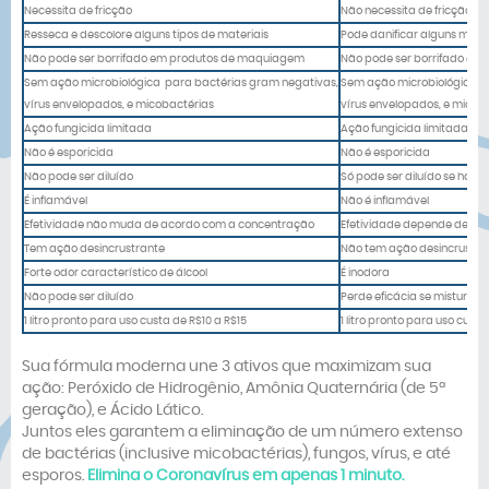
Necessita de fricção
Não necessita de fricção
Resseca e descolore alguns tipos de materiais
Pode danificar alguns mater
Não pode ser borrifado em produtos de maquiagem
Não pode ser borrifado e
Sem ação microbiológica para bactérias gram negativas,
Sem ação microbiológica p
vírus envelopados, e micobactérias
vírus envelopados, e micob
Ação fungicida limitada
Ação fungicida limitada
Não é esporicida
Não é esporicida
Não pode ser diluído
Só pode ser diluído se houve
É inflamável
Não é inflamável
Efetividade não muda de acordo com a concentração
Efetividade depende de co
Tem ação desincrustrante
Não tem ação desincrustra
Forte odor característico de álcool
É inodora
Não pode ser diluído
Perde eficácia se misturad
1 litro pronto para uso custa de R$10 a R$15
1 litro pronto para uso cus
Sua fórmula moderna une 3 ativos que maximizam sua
ação: Peróxido de Hidrogênio, Amônia Quaternária (de 5ª
geração), e Ácido Lático.
Juntos eles garantem a eliminação de um número extenso
de bactérias (inclusive micobactérias), fungos, vírus, e até
esporos.
Elimina o Coronavírus em apenas 1 minuto.