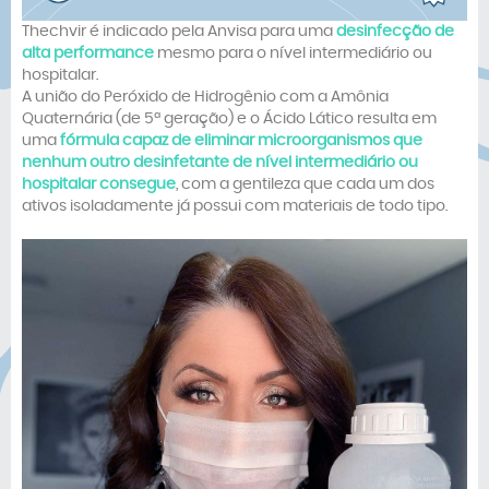
Thechvir é indicado pela Anvisa para uma
desinfecção de
alta performance
mesmo para o nível intermediário ou
hospitalar.
A união do Peróxido de Hidrogênio com a Amônia
Quaternária (de 5ª geração) e o Ácido Lático resulta em
uma
fórmula capaz de eliminar microorganismos que
nenhum outro desinfetante de nível intermediário ou
hospitalar consegue
, com a gentileza que cada um dos
ativos isoladamente já possui com materiais de todo tipo.