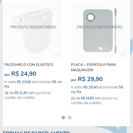
FACESHIELD COM ELÁSTICO
PLACA + ESPÁTULA PARA
MAQUIAGEM
R$ 24,90
por
R$ 29,90
por
à vista
R$ 23,66
economize
5%
no
Pix
à vista
R$ 28,40
economize
5%
no Pix
2x
de
R$ 12,45
sem juros no
cartão de crédito.
2x
de
R$ 14,95
sem juros no
cartão de crédito.