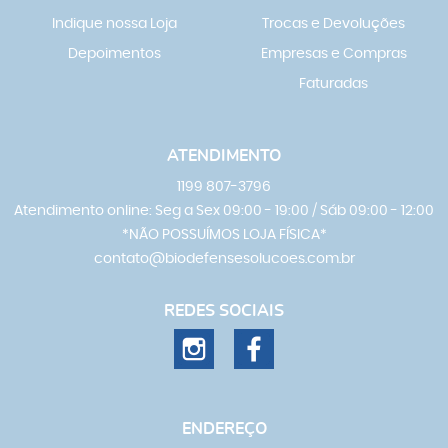
Indique nossa Loja
Trocas e Devoluções
Depoimentos
Empresas e Compras
Faturadas
ATENDIMENTO
1199
807-3796
Atendimento online: Seg a Sex 09:00 - 19:00 / Sáb 09:00 - 12:00
*NÃO POSSUÍMOS LOJA FÍSICA*
contato@biodefensesolucoes.com.br
REDES SOCIAIS
ENDEREÇO