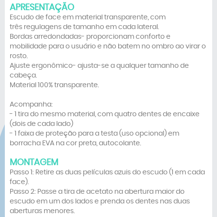
APRESENTAÇÃO
Escudo de face em material transparente, com
três regulagens de tamanho em cada lateral.
Bordas arredondadas- proporcionam conforto e
mobilidade para o usuário e não batem no ombro ao virar o
rosto.
Ajuste ergonômico- ajusta-se a qualquer tamanho de
cabeça.
Material 100% transparente.
Acompanha:
- 1 tira do mesmo material, com quatro dentes de encaixe
(dois de cada lado)
- 1 faixa de proteção para a testa (uso opcional) em
borracha EVA na cor preta, autocolante.
MONTAGEM
Passo 1: Retire as duas películas azuis do escudo (1 em cada
face).
Passo 2: Passe a tira de acetato na abertura maior do
escudo em um dos lados e prenda os dentes nas duas
aberturas menores.