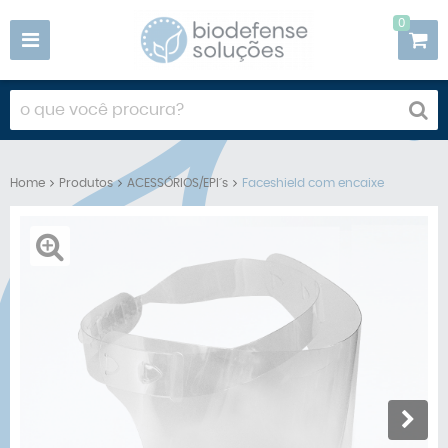
0
Home
Produtos
ACESSÓRIOS/EPI´s
Faceshield com encaixe