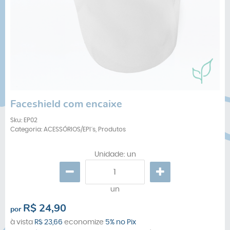
Faceshield com encaixe
Sku:
EP02
Categoria:
ACESSÓRIOS/EPI´s
,
Produtos
Unidade: un
un
R$ 24,90
por
à vista
R$ 23,66
economize
5%
no Pix